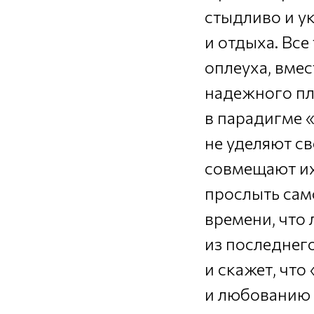
стыдливо и ук
и отдыха. Все
оплеуха, вме
надежного пл
в парадигме 
не уделяют св
совмещают их 
прослыть сам
времени, что
из последнег
и скажет, что
и любованию 