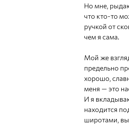
Но мне, рыда
что кто-то м
ручкой от ско
чем я сама.
Мой же взгляд
предельно про
хорошо, славн
меня — это н
И я вкладываю
находится под
широтами, вы