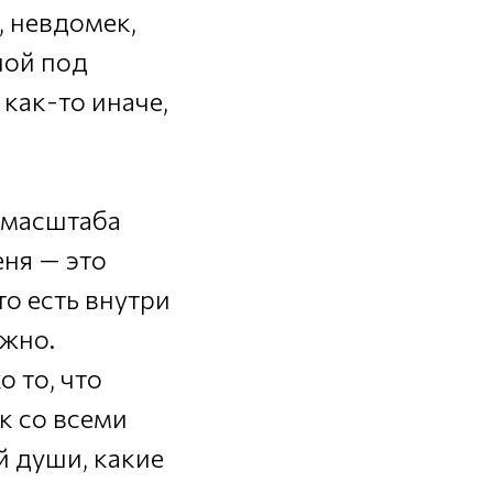
, невдомек,
ной под
 как-то иначе,
х масштаба
еня — это
то есть внутри
ожно.
о то, что
к со всеми
й души, какие