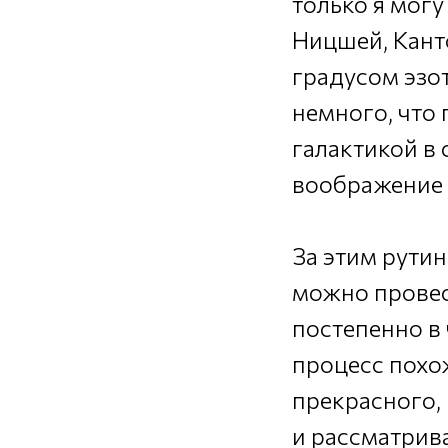
только я могу
Ницшей, Кант
градусом эзот
немного, что 
галактикой в 
воображение 
За этим рути
можно провес
постепенно в 
процесс похо
прекрасного, 
и рассматрива