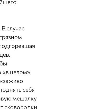
ейшего
 В случае
 грязном
 подгоревшая
цев.
обы
 «в целом»,
к «заживо
«поднять себя
ковую мешалку
от сковородки