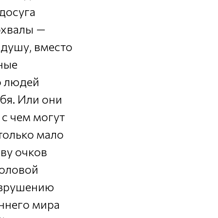
 досуга
похвалы —
 душу, вместо
ные
о людей
бя. Или они
 с чем могут
только мало
ву очков
головой
разрушению
ннего мира