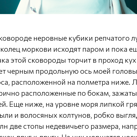
ковороде неровные кубики репчатого л
колец моркови исходят паром и пока е
чка этой сковороды торчит в проход ку
ет черным продольную ось моей головы,
оса, расположенной на полметра ниже. 
рично расположенные по бокам, зажат
й. Еще ниже, на уровне моря липкой гря
ыли и волосяных колтунов, робко выгля
лн две стопы недевичьего размера, на
ках друг к другу. На них морщатся носк