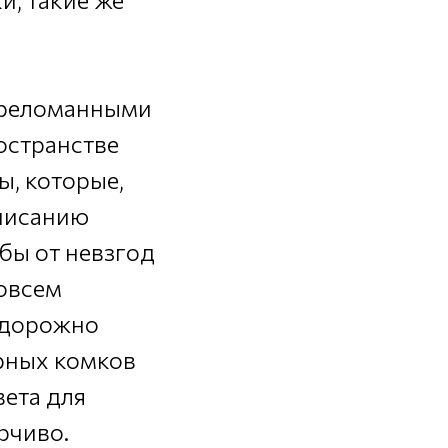
переломанными
остранстве
ы, которые,
описанию
бы от невзгод
овсем
судорожно
рных комков
вета для
рчиво.