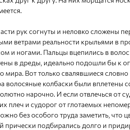
меется.
асти рук согнуты и неловко сложены 
ми ветрами реальности крыльями в пр
ом и ногами. Пальцы вцепились в волос
тены в дреды, идеально подошли бы к 
о мира. Вот только свалявшиеся словно 
а волосяные колбаски были вплетены с
солютно нарочно. И если отвлечься от 
х плеч и судорог от глотаемых непоме
ожно без особого труда заметить, что ц
 прически подбирались долго и приди