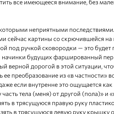
ятить все имеющееся внимание, без мал
екоторыми неприятными последствиями.
ми сейчас картины со скрючившейся на
ой под ручкой сковородки — это будет
 начинки будущих фаршированный пер
ый верной дорогой в этой ситуации, чт
 ее преобразование из «в частности» во
 даже если внутренне это ощущается ка
 часть тела (меня) от другой (пола)» и 
взять в трясущуюся правую руку пласти
 взять в трясущуюся левую руку крышку 