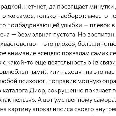
радкой, нет-нет, да посвящает минутки
 то же самое, только наоборот: вместо 
сто подбадривающей улыбки — плевок в
еча — безмолвная пустота. Но воспитан
«хвастовство — это плохо», большинств
ое внимание всецело похвалам самих се
с какой-то еще деятельностью (в связи
овлюбленными), или находят на это нас
 любой психолог, поправив модную опра
о каталога Диор, сокрушенно покачает 
 «так нельзя». А вот умственному само
на картину апокалипсиса своего внутре