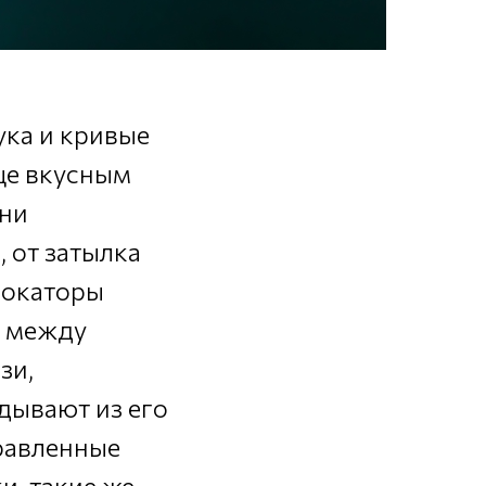
ука и кривые
ще вкусным
хни
 от затылка
Локаторы
ы между
зи,
дывают из его
правленные
и, такие же