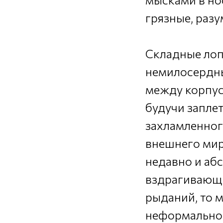
грязные, разу
Складные лоп
немилосердны
между корпус
будучи запле
захламленног
внешнего мир
недавно и аб
вздрагивающи
рыданий, то м
неформальной