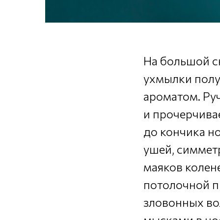
На большой с
ухмылки полу
ароматом. Ру
и прочерчива
до кончика н
ушей, симмет
маяков колене
потолочной п
зловонных во
мысками в нос