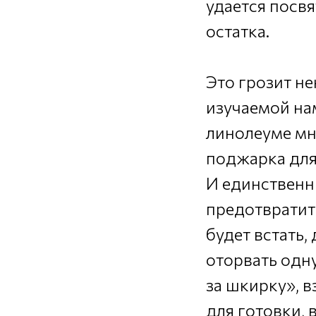
удается посв
остатка.
Это грозит н
изучаемой на
линолеуме мн
поджарка для
И единственн
предотвратить
будет встать,
оторвать одну
за шкирку», 
для готовки,