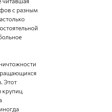
не читавшая
офов с разным
Настолько
мостоятельной
 больное
 ничтожности
евращающихся
. Этот
я крупиц
а
 иногда