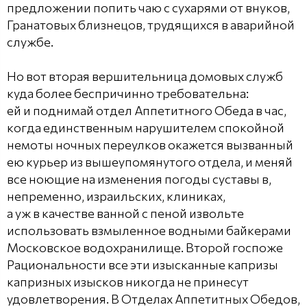
предложении попить чаю с сухарями от внуков,
Гранатовых близнецов, трудящихся в аварийной
службе.
Но вот вторая вершительница домовых служб
куда более беспричинно требовательна:
ей и поднимай отдел Аппетитного Обеда в час,
когда единственным нарушителем спокойной
немоты ночных переулков окажется вызванный
ею курьер из вышеупомянутого отдела, и меняй
все ноющие на изменения погоды суставы в,
непременно, израильских, клиниках,
а уж в качестве ванной с пеной извольте
использовать взмыленное водными байкерами
Московское водохранилище. Второй госпоже
Рациональности все эти изысканные капризы
капризных изысков никогда не принесут
удовлетворения. В Отделах Аппетитных Обедов,