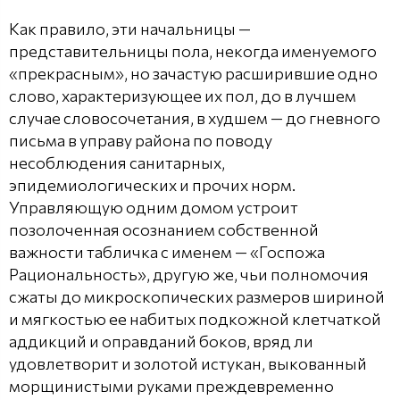
Как правило, эти начальницы —
представительницы пола, некогда именуемого
«прекрасным», но зачастую расширившие одно
слово, характеризующее их пол, до в лучшем
случае словосочетания, в худшем — до гневного
письма в управу района по поводу
несоблюдения санитарных,
эпидемиологических и прочих норм.
Управляющую одним домом устроит
позолоченная осознанием собственной
важности табличка с именем — «Госпожа
Рациональность», другую же, чьи полномочия
сжаты до микроскопических размеров шириной
и мягкостью ее набитых подкожной клетчаткой
аддикций и оправданий боков, вряд ли
удовлетворит и золотой истукан, выкованный
морщинистыми руками преждевременно