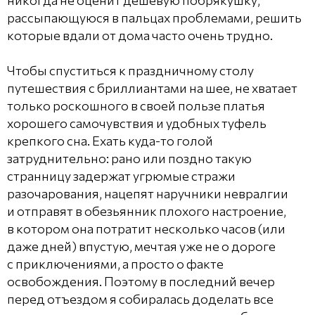
никогда не оценит дешевую побрякушку,
рассыпающуюся в пальцах проблемами, решить
которые вдали от дома часто очень трудно.
Чтобы спуститься к праздничному столу
путешествия с бриллиантами на шее, не хватает
только роскошного в своей пользе платья
хорошего самочувствия и удобных туфель
крепкого сна. Ехать куда-то голой
затруднительно: рано или поздно такую
странницу задержат угрюмые стражи
разочарования, нацепят наручники невралгии
и отправят в обезьянник плохого настроение,
в котором она потратит несколько часов (или
даже дней) впустую, мечтая уже не о дороге
с приключениями, а просто о факте
освобождения. Поэтому в последний вечер
перед отъездом я собиралась доделать все