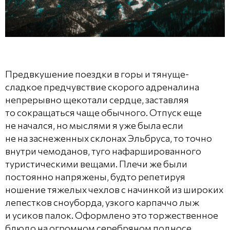
Предвкушение поездки в горы и тянуще-
сладкое предчувствие скорого адреналина
непрерывно щекотали сердце, заставляя
то сокращаться чаще обычного. Отпуск еще
не начался, но мыслями я уже была если
не на заснеженных склонах Эльбруса, то точно
внутри чемоданов, туго нафаршированного
туристическими вещами. Плечи же были
постоянно напряжены, будто репетируя
ношение тяжелых чехлов с начинкой из широких
лепестков сноуборда, узкого карпаччо лыж
и усиков палок. Оформлено это торжественное
блюдо на огромном серебряном подносе