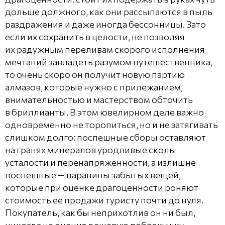
дольше должного, как они рассыпаются в пыль
раздражения и даже иногда бессонницы. Зато
если их сохранить в целости, не позволяя
их радужным переливам скорого исполнения
мечтаний завладеть разумом путешественника,
то очень скоро он получит новую партию
алмазов, которые нужно с прилежанием,
внимательностью и мастерством обточить
в бриллианты. В этом ювелирном деле важно
одновременно не торопиться, но и не затягивать
слишком долго: поспешные сборы оставляют
на гранях минералов уродливые сколы
усталости и перенапряженности, а излишне
поспешные — царапины забытых вещей,
которые при оценке драгоценности роняют
стоимость ее продажи туристу почти до нуля.
Покупатель, как бы неприхотлив он ни был,