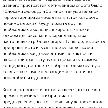
давнего пристрастия к этим видом спорта было
яблоками сумок для ботинок и внушительной
горкой гарнира из чемодана, внутри которого,
помимо одежды, будут лежать другие
необходимые мелочи: лекарства, книжки,
альбом для рисования, карандаши, пара
настольных игр, блок сигарет. Главное, не забыть
приправить это изысканное кушанье всеми
необходимыми документами, но как почти
любая приправа, эту нужно добавить в самом
конце, когда останется собрать только ручную
кладь — все самое необходимое, что точно
понадобится в дороге.
Хотелось провести все оставшееся до отъезда
время, перебирая эти бриллианты
предвкушения, но это — воистину лепреконские
драгоценности: стоит их подержать в руках чуть