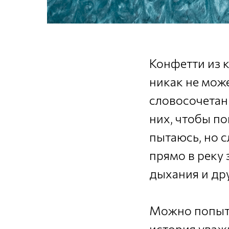
Конфетти из 
никак не може
словосочетани
них, чтобы по
пытаюсь, но 
прямо в реку 
дыхания и др
Можно попыта
история уваж