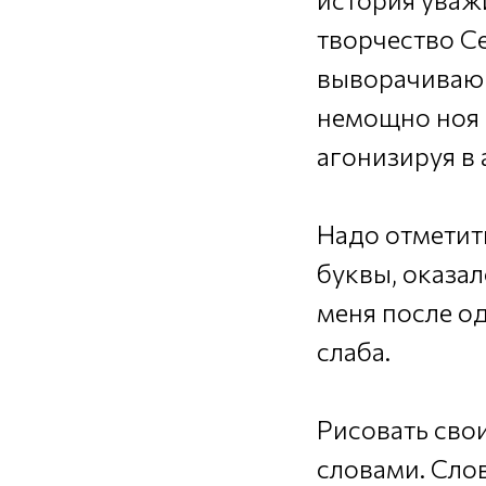
творчество Се
выворачиваю 
немощно ноя 
агонизируя в
Надо отметить
буквы, оказал
меня после од
слаба.
Рисовать сво
словами. Слов