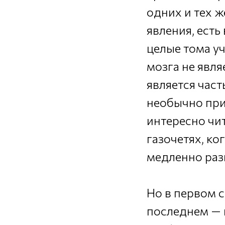
одних и тех ж
явления, есть
целые тома у
мозга не явля
является час
необычно пр
интересно чит
газочетях, ко
медленно раз
Но в первом с
последнем — в