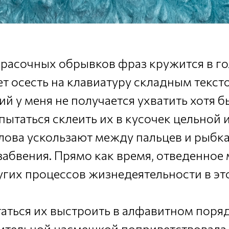
красочных обрывков фраз кружится в гол
т осесть на клавиатуру складным тексто
й у меня не получается ухватить хотя б
пытаться склеить их в кусочек цельной 
слова ускользают между пальцев и рыб
забвения. Прямо как время, отведенное 
угих процессов жизнедеятельности в эт
ться их выстроить в алфавитном поряд
ительной насмешкой поприветствовала