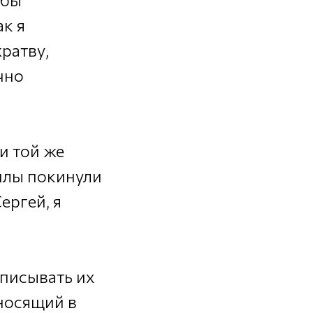
ак я
ратву,
чно
 и той же
Силы покинули
ергей, я
описывать их
уносящий в