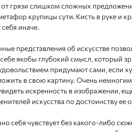
 от грязи слишком сложных предложен
етафор крупицы сути. Кисть в руке и кр
 себя иначе.
нные представления об искусстве позв
 себе якобы глубокий смысл, который зр
удовольствием придумают сами, если х
ложить в свою картину. Очень немногим
увидеть искренность в изображении, ещ
нителей искусства по достоинству ее о
но себя чувствует без какого-либо сюже