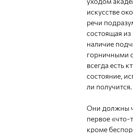
уходом акаде
искусстве ок
речи подразум
состоящая из
наличие подч
горничными с
всегда есть к
состояние, и
ли получится.
Они должны чт
первое «что-т
кроме беспор