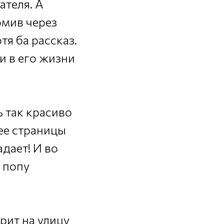
ателя. А
омив через
тя ба рассказ.
 и в его жизни
ь так красиво
 ее страницы
дает! И во
 попу
трит на улицу