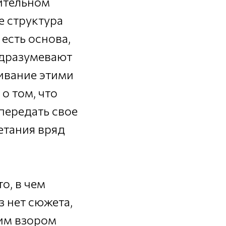
зительном
е структура
есть основа,
одразумевают
ивание этими
о том, что
 передать свое
етания вряд
о, в чем
з нет сюжета,
им взором