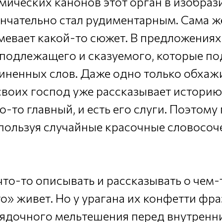
мических канонов этот орган в изобра
ончательно стал рудиментарным. Сама ж
евает какой-то сюжет. В предложениях 
 подлежащего и сказуемого, которые п
иненных слов. Даже одно только обхаж
воих господ уже рассказывает историю 
то-то главный, и есть его слуги. Поэтому
спользуя случайные красочные словосоч
о-то описывать и рассказывать о чем-т
о» живет. Но у урагана их конфетти фра
ядочного мельтешения перед внутренн