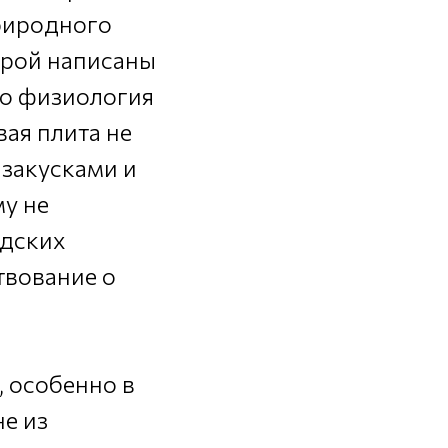
природного
торой написаны
Но физиология
вая плита не
 закусками и
у не
одских
твование о
, особенно в
не из