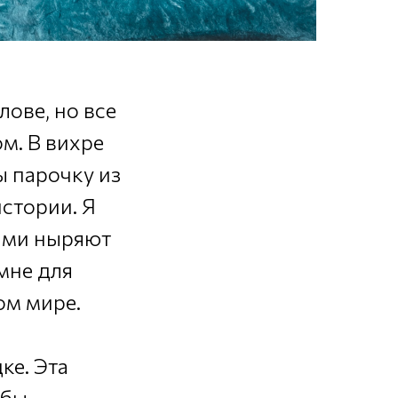
ове, но все
м. В вихре
ы парочку из
истории. Я
ками ныряют
мне для
ом мире.
ке. Эта
 бы