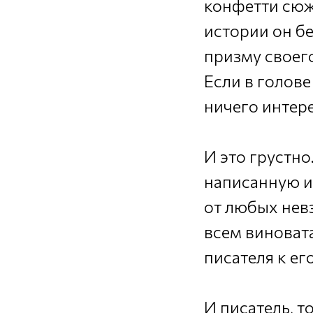
конфетти сюже
истории он б
призму своего
Если в голове
ничего интер
И это грустно
написанную ис
от любых невз
всем виноват
писателя к ег
И писатель, т