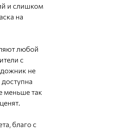
ий и слишком
аска на
оляют любой
ители с
удожник не
 доступна
е меньше так
ценят.
та, благо с