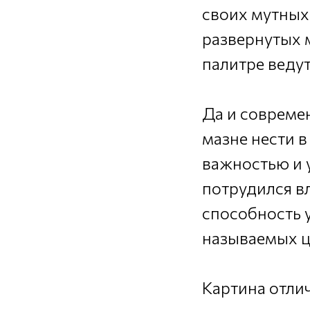
своих мутных
развернутых м
палитре ведут
Да и совреме
мазне нести в
важностью и 
потрудился в
способность 
называемых це
Картина отлич