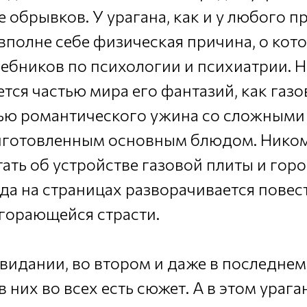
е обрывков. У урагана, как и у любого 
 вполне себе физическая причина, о ко
чебников по психологии и психиатрии. 
ется частью мира его фантазий, как газо
тью романтического ужина со сложными
иготовленным основным блюдом. Ником
ать об устройстве газовой плиты и гор
гда на страницах разворачивается повес
горающейся страсти.
видании, во втором и даже в последнем
 них во всех есть сюжет. А в этом урага