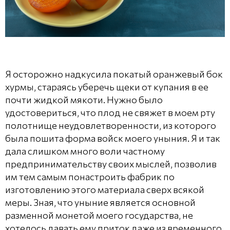
Я осторожно надкусила покатый оранжевый бок
хурмы, стараясь уберечь щеки от купания в ее
почти жидкой мякоти. Нужно было
удостовериться, что плод не свяжет в моем рту
полотнище неудовлетворенности, из которого
была пошита форма войск моего уныния. Я и так
дала слишком много воли частному
предпринимательству своих мыслей, позволив
им тем самым понастроить фабрик по
изготовлению этого материала сверх всякой
меры. Зная, что уныние является основной
разменной монетой моего государства, не
хотелось давать ему приток даже из временного