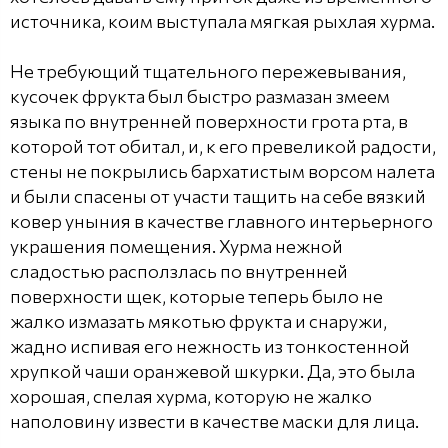
источника, коим выступала мягкая рыхлая хурма.
Не требующий тщательного пережевывания,
кусочек фрукта был быстро размазан змеем
языка по внутренней поверхности грота рта, в
которой тот обитал, и, к его превеликой радости,
стены не покрылись бархатистым ворсом налета
и были спасены от участи тащить на себе вязкий
ковер уныния в качестве главного интерьерного
украшения помещения. Хурма нежной
сладостью расползлась по внутренней
поверхности щек, которые теперь было не
жалко измазать мякотью фрукта и снаружи,
жадно испивая его нежность из тонкостенной
хрупкой чаши оранжевой шкурки. Да, это была
хорошая, спелая хурма, которую не жалко
наполовину извести в качестве маски для лица.