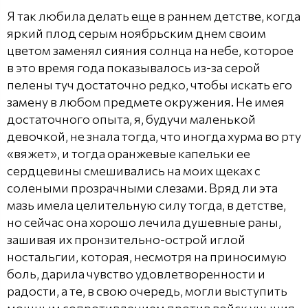
Я так любила делать еще в раннем детстве, когда
яркий плод серым ноябрьским днем своим
цветом заменял сияния солнца на небе, которое
в это время года показывалось из-за серой
пелены туч достаточно редко, чтобы искать его
замену в любом предмете окружения. Не имея
достаточного опыта, я, будучи маленькой
девочкой, не знала тогда, что иногда хурма во рту
«вяжет», и тогда оранжевые капельки ее
сердцевины смешивались на моих щеках с
солеными прозрачными слезами. Вряд ли эта
мазь имела целительную силу тогда, в детстве,
но сейчас она хорошо лечила душевные раны,
зашивая их пронзительно-острой иглой
ностальгии, которая, несмотря на приносимую
боль, дарила чувство удовлетворенности и
радости, а те, в свою очередь, могли выступить